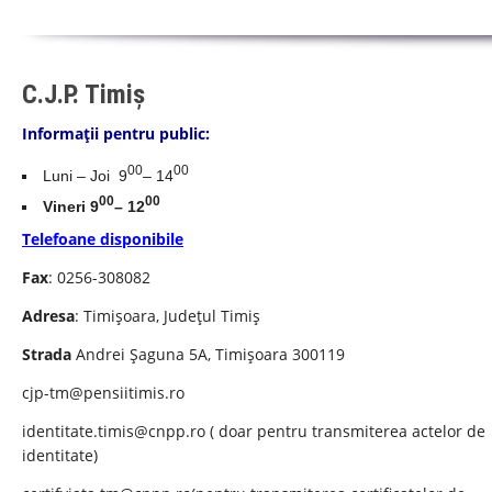
C.J.P. Timiș
Informații pentru public:
00
00
Luni – Joi 9
– 14
00
00
Vineri 9
– 12
Telefoane disponibile
Fax
: 0256-308082
Adresa
: Timișoara, Județul Timiș
Strada
Andrei Șaguna 5A, Timișoara 300119
cjp-tm@pensiitimis.ro
identitate.timis@cnpp.ro
( doar pentru transmiterea actelor de
identitate)