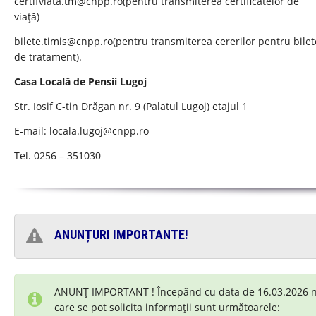
certifviata.tm@cnpp.ro
(pentru transmiterea certificatelor de
viață)
bilete.timis@cnpp.ro
(pentru transmiterea cererilor pentru bilet
de tratament).
Casa Locală de Pensii Lugoj
Str. Iosif C-tin Drăgan nr. 9 (Palatul Lugoj) etajul 1
E-mail:
locala.lugoj@cnpp.ro
Tel. 0256 – 351030
ANUNȚURI IMPORTANTE!
ANUNȚ IMPORTANT ! Începând cu data de 16.03.2026 nu
care se pot solicita informații sunt următoarele: