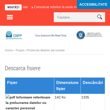
ACCESIBILITATE
ntributiilor sociale
Comunicat referitor la unele masuri adoptate in domeniu
NOUTĂȚI
Home
Pagini
Protectia datelor personale
Descarca fisiere
Fișier
Dimensiune
Descărcări
fișier
Informare referitoare
142 Ko
1335
la prelucrarea datelor cu
caracter personal