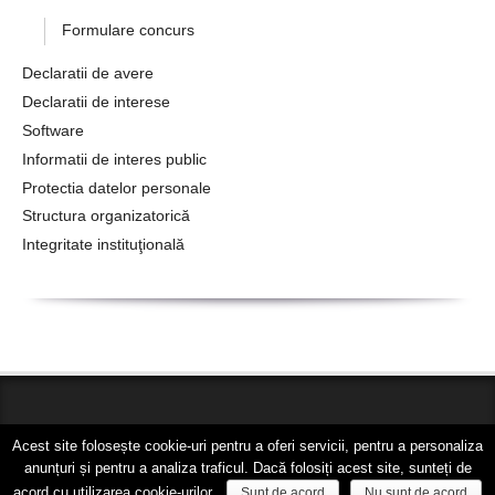
Formulare concurs
Declaratii de avere
Declaratii de interese
Software
Informatii de interes public
Protectia datelor personale
Structura organizatorică
Integritate instituţională
© COPYRIGHT 2018
C.J.P. Timis
. Toate drepturile rezervate.
Acest site folosește cookie-uri pentru a oferi servicii, pentru a personaliza
Dezvoltat de
PC DATA
anunțuri și pentru a analiza traficul. Dacă folosiți acest site, sunteți de
acord cu utilizarea cookie-urilor.
Sunt de acord
Nu sunt de acord