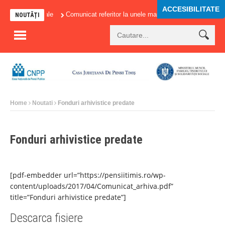
ACCESIBILITATE
ributiilor sociale
Comunicat referitor la unele masuri adoptate in domeniul 
NOUTĂȚI
Home
Noutati
Fonduri arhivistice predate
Fonduri arhivistice predate
[pdf-embedder url=”https://pensiitimis.ro/wp-
content/uploads/2017/04/Comunicat_arhiva.pdf”
title=”Fonduri arhivistice predate”]
Descarca fisiere