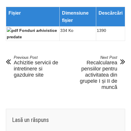
Fișier
Dimensiune
Descărcări
fișier
Fonduri arhivistice
334 Ko
1390
predate
Previous Post
Next Post
Achizitie servicii de
Recalcularea
intretinere si
pensiilor pentru
gazduire site
activitatea din
grupele I și II de
muncă
Lasă un răspuns