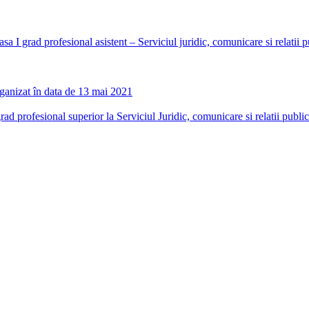
sa I grad profesional asistent – Serviciul juridic, comunicare si relatii p
organizat în data de 13 mai 2021
ad profesional superior la Serviciul Juridic, comunicare si relatii publi