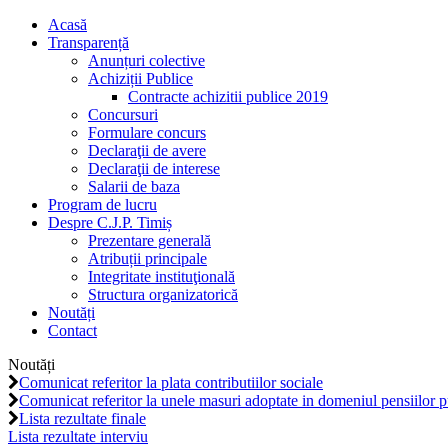
Acasă
Transparență
Anunțuri colective
Achiziții Publice
Contracte achizitii publice 2019
Concursuri
Formulare concurs
Declaraţii de avere
Declaraţii de interese
Salarii de baza
Program de lucru
Despre C.J.P. Timiș
Prezentare generală
Atribuții principale
Integritate instituţională
Structura organizatorică
Noutăți
Contact
Noutăți
Comunicat referitor la plata contributiilor sociale
Comunicat referitor la unele masuri adoptate in domeniul pensiilor p
Lista rezultate finale
Lista rezultate interviu