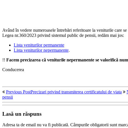
Având în vedere numeroasele întrebări referitoare la veniturile care se v
Legea nr.360/2023 privind sistemul public de pensii, redăm mai jos:
Lista veniturilor permanente
Lista veniturilor nepermanente
.
!!
Facem precizarea că veniturile nepermanente se valorifică numa
Conducerea
Previous Post
Precizari privind transmiterea certificatului de viata
pensii
Lasă un răspuns
Adresa ta de email nu va fi publicată.
Câmpurile obligatorii sunt marc