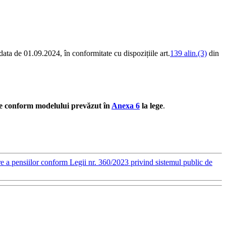
 data de 01.09.2024, în conformitate cu dispozițiile art.
139 alin.(3)
din
ite conform modelului prevăzut în
Anexa 6
la lege
.
 a pensiilor conform Legii nr. 360/2023 privind sistemul public de