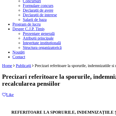
Concursuri
Formulare concurs
Declaraţii de avere
Declaraţii de interese
Salarii de baza
Program de lucru
Despre C.J.P. Timiș
Prezentare generală
Atribuții principale
Integritate instituţională
Structura organizatorică
Noutăți
Contact
Home
Publicații
Precizari referitoare la sporurile, indemnizatiile si 
Precizari referitoare la sporurile, indemniza
recalcularea pensiilor
Like
REFERITOARE LA SPORURILE, INDEMNIZAȚIILE 