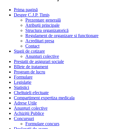
Prima pagină
Despre C.J.P. Timiș
Prezentare generală
Atribuții principale
Structura organizatorică
Regulament de organizare si functionare
Acreditari presa
Contact
Stagii de cotizare
Anunturi colective
Prestatii de asigurari sociale
BIlete de tratament
Program de lucru
Formulare
Legislație
Statistici
Cheltuieli efectuate
Compartiment expertiza medicala
Adrese Utile
Anunțuri colective
Achiziții Publice
Concursuri
Formulare concurs
Declaratii de avere