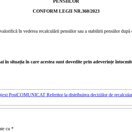
PENSIILOR
CONFORM LEGII NR.360/2023
alorifică în vederea recalculării pensiilor sau a stabilirii pensiilor după
i în situația în care acestea sunt dovedite prin adeverințe întocm
Next Post
COMUNICAT Referitor la distribuirea deciziilor de recalculare
ate cu
*