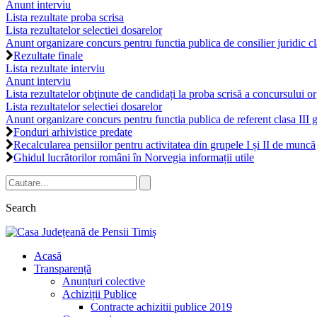
Anunt interviu
Lista rezultate proba scrisa
Lista rezultatelor selectiei dosarelor
Anunt organizare concurs pentru functia publica de consilier juridic cla
Rezultate finale
Lista rezultate interviu
Anunt interviu
Lista rezultatelor obţinute de candidați la proba scrisă a concursului 
Lista rezultatelor selectiei dosarelor
Anunt organizare concurs pentru functia publica de referent clasa III gr
Fonduri arhivistice predate
Recalcularea pensiilor pentru activitatea din grupele I și II de muncă
Ghidul lucrătorilor români în Norvegia informații utile
Search
Acasă
Transparență
Anunțuri colective
Achiziții Publice
Contracte achizitii publice 2019