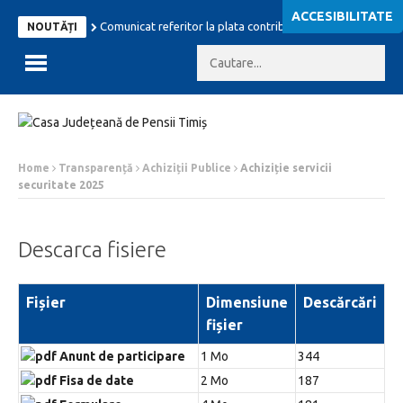
ACCESIBILITATE
Comunicat referitor la plata contributiilor sociale
Comu
NOUTĂȚI
Home
Transparență
Achiziții Publice
Achiziție servicii
securitate 2025
Descarca fisiere
Fișier
Dimensiune
Descărcări
fișier
Anunt de participare
1 Mo
344
Fisa de date
2 Mo
187