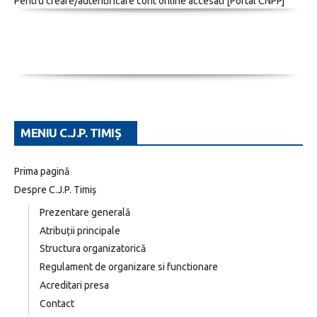
Pentru creare/autentificare cont online accesati [
Portal CNPP
]
MENIU C.J.P. TIMIȘ
Prima pagină
Despre C.J.P. Timiș
Prezentare generală
Atribuții principale
Structura organizatorică
Regulament de organizare si functionare
Acreditari presa
Contact