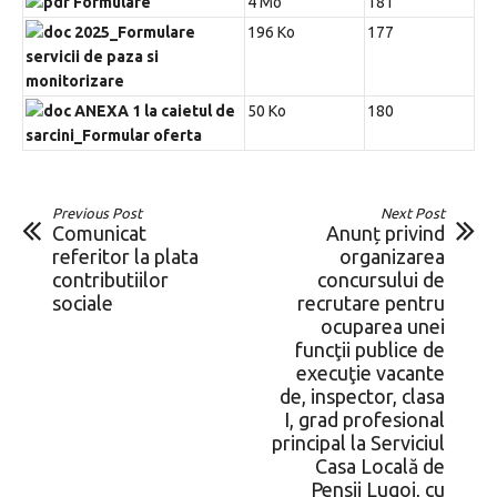
Formulare
4 Mo
181
2025_Formulare
196 Ko
177
servicii de paza si
monitorizare
ANEXA 1 la caietul de
50 Ko
180
sarcini_Formular oferta
Previous Post
Next Post
Comunicat
Anunț privind
referitor la plata
organizarea
contributiilor
concursului de
sociale
recrutare pentru
ocuparea unei
funcţii publice de
execuţie vacante
de, inspector, clasa
I, grad profesional
principal la Serviciul
Casa Locală de
Pensii Lugoj, cu