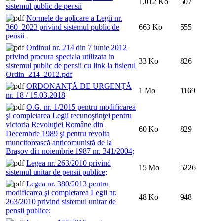
1.012 Ko
507
sistemul public de pensii
Normele de aplicare a Legii nr.
360_2023 privind sistemul public de
663 Ko
555
pensii
Ordinul nr. 214 din 7 iunie 2012
privind procura speciala utilizata in
33 Ko
826
sistemul public de pensii cu link la fisierul
Ordin_214_2012.pdf
ORDONANȚĂ DE URGENȚĂ
1 Mo
1169
nr. 18 / 15.03.2018
O.G. nr. 1/2015 pentru modificarea
şi completarea Legii recunoştinţei pentru
victoria Revoluţiei Române din
60 Ko
829
Decembrie 1989 şi pentru revolta
muncitorească anticomunistă de la
Braşov din noiembrie 1987 nr. 341/2004;
Legea nr. 263/2010 privind
15 Mo
5226
sistemul unitar de pensii publice;
Legea nr. 380/2013 pentru
modificarea şi completarea Legii nr.
48 Ko
948
263/2010 privind sistemul unitar de
pensii publice;