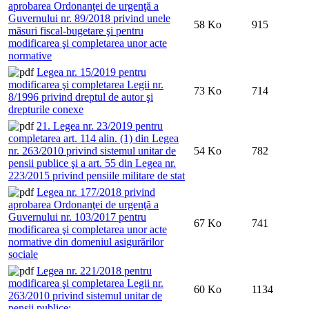
aprobarea Ordonanţei de urgenţă a
Guvernului nr. 89/2018 privind unele
58 Ko
915
măsuri fiscal-bugetare şi pentru
modificarea şi completarea unor acte
normative
Legea nr. 15/2019 pentru
modificarea şi completarea Legii nr.
73 Ko
714
8/1996 privind dreptul de autor şi
drepturile conexe
21. Legea nr. 23/2019 pentru
completarea art. 114 alin. (1) din Legea
nr. 263/2010 privind sistemul unitar de
54 Ko
782
pensii publice şi a art. 55 din Legea nr.
223/2015 privind pensiile militare de stat
Legea nr. 177/2018 privind
aprobarea Ordonanţei de urgenţă a
Guvernului nr. 103/2017 pentru
67 Ko
741
modificarea şi completarea unor acte
normative din domeniul asigurărilor
sociale
Legea nr. 221/2018 pentru
modificarea şi completarea Legii nr.
60 Ko
1134
263/2010 privind sistemul unitar de
pensii publice;