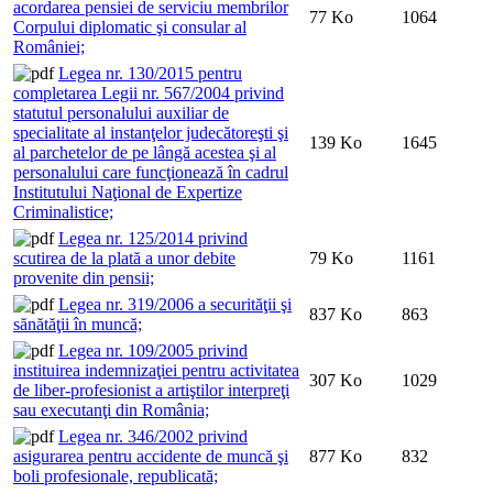
acordarea pensiei de serviciu membrilor
77 Ko
1064
Corpului diplomatic şi consular al
României;
Legea nr. 130/2015 pentru
completarea Legii nr. 567/2004 privind
statutul personalului auxiliar de
specialitate al instanţelor judecătoreşti şi
139 Ko
1645
al parchetelor de pe lângă acestea şi al
personalului care funcţionează în cadrul
Institutului Naţional de Expertize
Criminalistice;
Legea nr. 125/2014 privind
scutirea de la plată a unor debite
79 Ko
1161
provenite din pensii;
Legea nr. 319/2006 a securităţii şi
837 Ko
863
sănătăţii în muncă;
Legea nr. 109/2005 privind
instituirea indemnizaţiei pentru activitatea
307 Ko
1029
de liber-profesionist a artiştilor interpreţi
sau executanţi din România;
Legea nr. 346/2002 privind
asigurarea pentru accidente de muncă şi
877 Ko
832
boli profesionale, republicată;