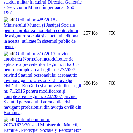
stagiul militar în cadrul Direcţiei Generale
a Serviciului Muncii în perioada 1950-
1961;
Ordinul nr. 489/2018 al
Ministerului Muncii și Justiției Sociale
pentru aprobarea modelului contractului
257 Ko
756
de asigurare socială şi al actului adiţional
la acesta, utilizate în sistemul public de
pensii;
Ordinul nr. 816/2015 privind
aprobarea Normelor metodologice de
aplicare a prevederilor Legii nr. 83/2015
pentru completarea Legii nr. 223/2007
privind Statutul personalului aeronautic
civil navigant profesionist din aviaţia
386 Ko
768
civilă din România şi a prevederilor Legii
nr. 71/2016 pentru modificarea şi
completarea Legii nr. 223/2007 privind
Statutul personalului aeronautic civil
navigant profesionist din aviaţia civilă din
România;
Ordinul comun nr.
2073/1623/2014 al Ministerului Muncii,
Familiei, Protecţiei Sociale şi Persoanelor