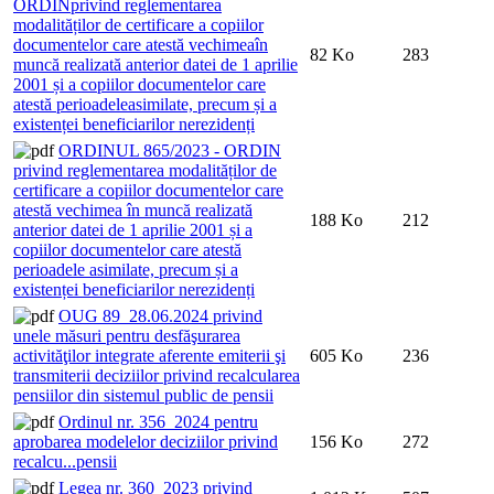
ORDINprivind reglementarea
modalităților de certificare a copiilor
documentelor care atestă vechimeaîn
82 Ko
283
muncă realizată anterior datei de 1 aprilie
2001 și a copiilor documentelor care
atestă perioadeleasimilate, precum și a
existenței beneficiarilor nerezidenți
ORDINUL 865/2023 - ORDIN
privind reglementarea modalităților de
certificare a copiilor documentelor care
atestă vechimea în muncă realizată
188 Ko
212
anterior datei de 1 aprilie 2001 și a
copiilor documentelor care atestă
perioadele asimilate, precum și a
existenței beneficiarilor nerezidenți
OUG 89_28.06.2024 privind
unele măsuri pentru desfăşurarea
activităţilor integrate aferente emiterii şi
605 Ko
236
transmiterii deciziilor privind recalcularea
pensiilor din sistemul public de pensii
Ordinul nr. 356_2024 pentru
aprobarea modelelor deciziilor privind
156 Ko
272
recalcu...pensii
Legea nr. 360_2023 privind