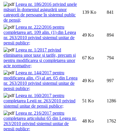
Legea nr. 186/2016 privind unele
măsuri în domeniul asigurării unor
139 Ko
841
categorii de persoane în sistemul public
de pensii;
Legea nr. 222/2016 pentru
completarea art. 109 alin. (1) din Legea
49 Ko
894
nr. 263/2010 privind sistemul unitar de
pensii publice;
Legea nr. 1/2017 privind
eliminarea unor taxe şi tarife, precum şi
67 Ko
794
pentru modificarea şi completarea unor
acte normative;
Legea nr. 144/2017 pentru
modificarea alin. (5) al art. 65 din Legea
49 Ko
997
nr. 263/2010 privind sistemul unitar de
pensii publice;
Legea nr. 160/2017 pentru
completarea Legii nr. 263/2010 privind
51 Ko
1286
sistemul unitar de pensii publice;
Legea nr. 216/2017 pentru
completarea articolului 65 din Legea nr.
48 Ko
1762
263/2010 privind sistemul unitar de
pensii publice;