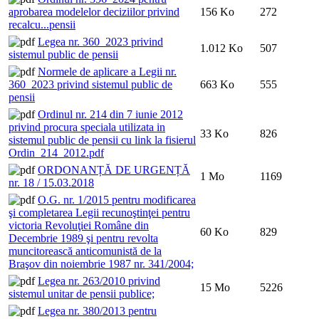
aprobarea modelelor deciziilor privind
156 Ko
272
recalcu...pensii
Legea nr. 360_2023 privind
1.012 Ko
507
sistemul public de pensii
Normele de aplicare a Legii nr.
360_2023 privind sistemul public de
663 Ko
555
pensii
Ordinul nr. 214 din 7 iunie 2012
privind procura speciala utilizata in
33 Ko
826
sistemul public de pensii cu link la fisierul
Ordin_214_2012.pdf
ORDONANȚĂ DE URGENȚĂ
1 Mo
1169
nr. 18 / 15.03.2018
O.G. nr. 1/2015 pentru modificarea
şi completarea Legii recunoştinţei pentru
victoria Revoluţiei Române din
60 Ko
829
Decembrie 1989 şi pentru revolta
muncitorească anticomunistă de la
Braşov din noiembrie 1987 nr. 341/2004;
Legea nr. 263/2010 privind
15 Mo
5226
sistemul unitar de pensii publice;
Legea nr. 380/2013 pentru