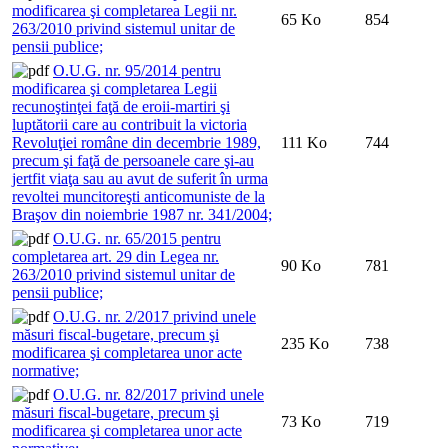
modificarea şi completarea Legii nr.
65 Ko
854
263/2010 privind sistemul unitar de
pensii publice;
O.U.G. nr. 95/2014 pentru
modificarea şi completarea Legii
recunoştinţei faţă de eroii-martiri şi
luptătorii care au contribuit la victoria
Revoluţiei române din decembrie 1989,
111 Ko
744
precum şi faţă de persoanele care şi-au
jertfit viaţa sau au avut de suferit în urma
revoltei muncitoreşti anticomuniste de la
Braşov din noiembrie 1987 nr. 341/2004;
O.U.G. nr. 65/2015 pentru
completarea art. 29 din Legea nr.
90 Ko
781
263/2010 privind sistemul unitar de
pensii publice;
O.U.G. nr. 2/2017 privind unele
măsuri fiscal-bugetare, precum şi
235 Ko
738
modificarea şi completarea unor acte
normative;
O.U.G. nr. 82/2017 privind unele
măsuri fiscal-bugetare, precum şi
73 Ko
719
modificarea şi completarea unor acte