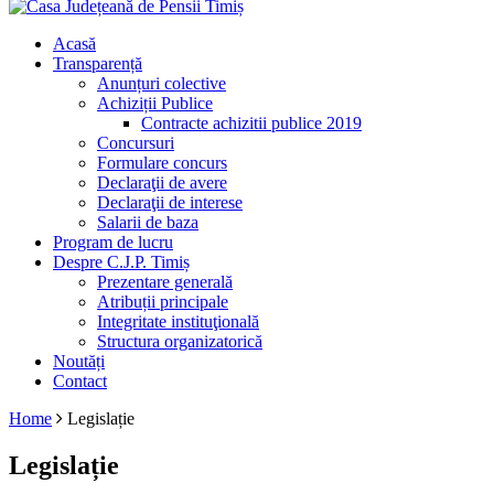
Acasă
Transparență
Anunțuri colective
Achiziții Publice
Contracte achizitii publice 2019
Concursuri
Formulare concurs
Declaraţii de avere
Declaraţii de interese
Salarii de baza
Program de lucru
Despre C.J.P. Timiș
Prezentare generală
Atribuții principale
Integritate instituţională
Structura organizatorică
Noutăți
Contact
Home
Legislație
Legislație