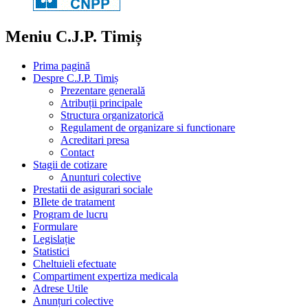
Meniu C.J.P. Timiș
Prima pagină
Despre C.J.P. Timiș
Prezentare generală
Atribuții principale
Structura organizatorică
Regulament de organizare si functionare
Acreditari presa
Contact
Stagii de cotizare
Anunturi colective
Prestatii de asigurari sociale
BIlete de tratament
Program de lucru
Formulare
Legislație
Statistici
Cheltuieli efectuate
Compartiment expertiza medicala
Adrese Utile
Anunțuri colective