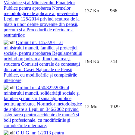
Vârstnice şi al Ministerului Finanţelor
Publice pentru aprobarea Normelor
137 Ko
966
metodologice de aplicare a prevederilor
Legii nr. 125/2014 privind scutirea de la
plată a unor debite provenite din pensii,
precum şi a Procedurii de efectuare a
restituirilor;
Ordinul nr. 1453/2011 al
ministrului muncii, familiei și protecției
sociale, pentru aprobarea Regulamentului
privind organizarea, funcţionarea şi
193 Ko
743
structura Comisiei centrale de contestaţii
din cadrul Casei Naţionale de Pensii
Publice, cu modificările și completările
ulterioare;
Ordinul nr. 450/825/2006 al
ministrului muncii, solidarității sociale și
familiei şi ministrul sănătăţii publice,
pentru aprobarea Normelor metodologice
12 Mo
1929
de aplicare a Legii nr. 346/2002 privind
asigurarea pentru accidente de muncă şi
boli profesionale, cu modificările şi
completările ulterioare;
O.U.G. nr. 1/2013 pentru