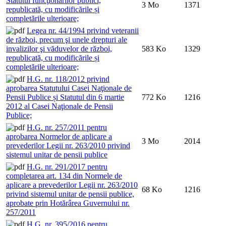
Statutul funcţionarilor publici,
3 Mo
1371
republicată, cu modificările și
completările ulterioare;
Legea nr. 44/1994 privind veteranii
de război, precum şi unele drepturi ale
invalizilor şi văduvelor de război,
583 Ko
1329
republicată, cu modificările și
completările ulterioare;
H.G. nr. 118/2012 privind
aprobarea Statutului Casei Naţionale de
Pensii Publice și Statutul din 6 martie
772 Ko
1216
2012 al Casei Naţionale de Pensii
Publice;
H.G. nr. 257/2011 pentru
aprobarea Normelor de aplicare a
3 Mo
2014
prevederilor Legii nr. 263/2010 privind
sistemul unitar de pensii publice
H.G. nr. 291/2017 pentru
completarea art. 134 din Normele de
aplicare a prevederilor Legii nr. 263/2010
68 Ko
1216
privind sistemul unitar de pensii publice,
aprobate prin Hotărârea Guvernului nr.
257/2011
H.G. nr. 395/2016 pentru