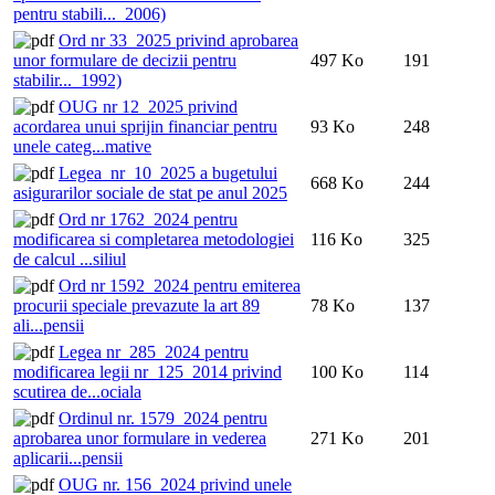
pentru stabili..._2006)
Ord nr 33_2025 privind aprobarea
unor formulare de decizii pentru
497 Ko
191
stabilir..._1992)
OUG nr 12_2025 privind
acordarea unui sprijin financiar pentru
93 Ko
248
unele categ...mative
Legea_nr_10_2025 a bugetului
668 Ko
244
asigurarilor sociale de stat pe anul 2025
Ord nr 1762_2024 pentru
modificarea si completarea metodologiei
116 Ko
325
de calcul ...siliul
Ord nr 1592_2024 pentru emiterea
procurii speciale prevazute la art 89
78 Ko
137
ali...pensii
Legea nr_285_2024 pentru
modificarea legii nr_125_2014 privind
100 Ko
114
scutirea de...ociala
Ordinul nr. 1579_2024 pentru
aprobarea unor formulare in vederea
271 Ko
201
aplicarii...pensii
OUG nr. 156_2024 privind unele