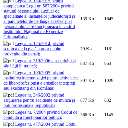
Legea nr. 130/2015 pentru
completarea Legii nr. 567/2004 privind
statutul personalului auxiliar de
specialitate al instanţelor judecătoreşti şi
139 Ko
1645
al parchetelor de pe lângă acestea şi al
personalului care funcţionează în cadrul
Institutului Naţional de Expertize
Criminalistice;
Legea nr. 125/2014 privind
scutirea de la plată a unor debite
79 Ko
1161
provenite din pensii;
Legea nr. 319/2006 a securităţii şi
837 Ko
863
sănătăţii în muncă;
Legea nr. 109/2005 privind
instituirea indemnizaţiei pentru activitatea
307 Ko
1029
de liber-profesionist a artiştilor interpreţi
sau executanţi din România;
Legea nr. 346/2002 privind
asigurarea pentru accidente de muncă şi
877 Ko
832
boli profesionale, republicată;
Legea nr. 7/2004 privind Codul de
366 Ko
1145
conduită a funcţionarilor publici;
Legea nr. 477/2004 privind Codul