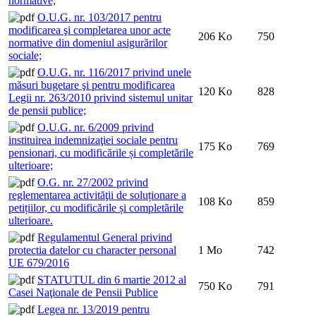
normative;
O.U.G. nr. 103/2017 pentru
modificarea şi completarea unor acte
206 Ko
750
normative din domeniul asigurărilor
sociale;
O.U.G. nr. 116/2017 privind unele
măsuri bugetare şi pentru modificarea
120 Ko
828
Legii nr. 263/2010 privind sistemul unitar
de pensii publice;
O.U.G. nr. 6/2009 privind
instituirea indemnizaţiei sociale pentru
175 Ko
769
pensionari, cu modificările și completările
ulterioare;
O.G. nr. 27/2002 privind
reglementarea activităţii de soluționare a
108 Ko
859
petițiilor, cu modificările și completările
ulterioare.
Regulamentul General privind
protectia datelor cu character personal
1 Mo
742
UE 679/2016
STATUTUL din 6 martie 2012 al
750 Ko
791
Casei Naţionale de Pensii Publice
Legea nr. 13/2019 pentru