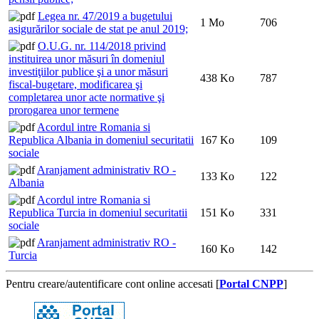
Legea nr. 47/2019 a bugetului
1 Mo
706
asigurărilor sociale de stat pe anul 2019;
O.U.G. nr. 114/2018 privind
instituirea unor măsuri în domeniul
investiţiilor publice şi a unor măsuri
438 Ko
787
fiscal-bugetare, modificarea şi
completarea unor acte normative şi
prorogarea unor termene
Acordul intre Romania si
Republica Albania in domeniul securitatii
167 Ko
109
sociale
Aranjament administrativ RO -
133 Ko
122
Albania
Acordul intre Romania si
Republica Turcia in domeniul securitatii
151 Ko
331
sociale
Aranjament administrativ RO -
160 Ko
142
Turcia
Pentru creare/autentificare cont online accesati [
Portal CNPP
]