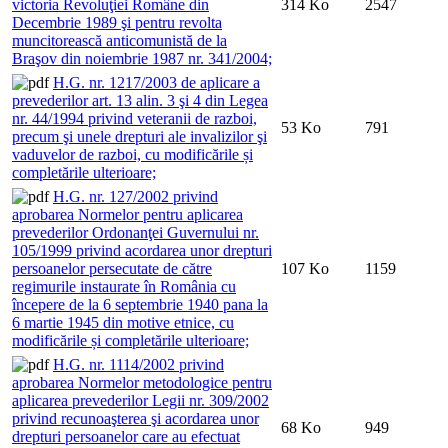
victoria Revoluţiei Române din
314 Ko
2547
Decembrie 1989 şi pentru revolta
muncitorească anticomunistă de la
Braşov din noiembrie 1987 nr. 341/2004;
H.G. nr. 1217/2003 de aplicare a
prevederilor art. 13 alin. 3 şi 4 din Legea
nr. 44/1994 privind veteranii de razboi,
53 Ko
791
precum şi unele drepturi ale invalizilor şi
vaduvelor de razboi, cu modificările și
completările ulterioare;
H.G. nr. 127/2002 privind
aprobarea Normelor pentru aplicarea
prevederilor Ordonanţei Guvernului nr.
105/1999 privind acordarea unor drepturi
persoanelor persecutate de către
107 Ko
1159
regimurile instaurate în România cu
începere de la 6 septembrie 1940 pana la
6 martie 1945 din motive etnice, cu
modificările și completările ulterioare;
H.G. nr. 1114/2002 privind
aprobarea Normelor metodologice pentru
aplicarea prevederilor Legii nr. 309/2002
privind recunoaşterea şi acordarea unor
68 Ko
949
drepturi persoanelor care au efectuat