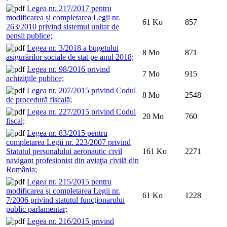
Legea nr. 217/2017 pentru
modificarea și completarea Legii nr.
61 Ko
857
263/2010 privind sistemul unitar de
pensii publice;
Legea nr. 3/2018 a bugetului
8 Mo
871
asigurărilor sociale de stat pe anul 2018;
Legea nr. 98/2016 privind
7 Mo
915
achiziţiile publice;
Legea nr. 207/2015 privind Codul
8 Mo
2548
de procedură fiscală;
Legea nr. 227/2015 privind Codul
20 Mo
760
fiscal;
Legea nr. 83/2015 pentru
completarea Legii nr. 223/2007 privind
Statutul personalului aeronautic civil
161 Ko
2271
navigant profesionist din aviaţia civilă din
România;
Legea nr. 215/2015 pentru
modificarea şi completarea Legii nr.
61 Ko
1228
7/2006 privind statutul funcţionarului
public parlamentar;
Legea nr. 216/2015 privind