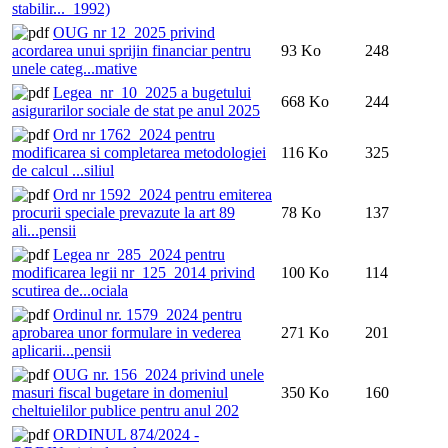
stabilir..._1992)
OUG nr 12_2025 privind
acordarea unui sprijin financiar pentru
93 Ko
248
unele categ...mative
Legea_nr_10_2025 a bugetului
668 Ko
244
asigurarilor sociale de stat pe anul 2025
Ord nr 1762_2024 pentru
modificarea si completarea metodologiei
116 Ko
325
de calcul ...siliul
Ord nr 1592_2024 pentru emiterea
procurii speciale prevazute la art 89
78 Ko
137
ali...pensii
Legea nr_285_2024 pentru
modificarea legii nr_125_2014 privind
100 Ko
114
scutirea de...ociala
Ordinul nr. 1579_2024 pentru
aprobarea unor formulare in vederea
271 Ko
201
aplicarii...pensii
OUG nr. 156_2024 privind unele
masuri fiscal bugetare in domeniul
350 Ko
160
cheltuielilor publice pentru anul 202
ORDINUL 874/2024 -