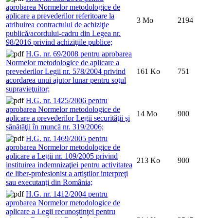
aprobarea Normelor metodologice de
aplicare a prevederilor referitoare la
3 Mo
2194
atribuirea contractului de achiziţie
publică/acordului-cadru din Legea nr.
98/2016 privind achiziţiile publice;
H.G. nr. 69/2008 pentru aprobarea
Normelor metodologice de aplicare a
prevederilor Legii nr. 578/2004 privind
161 Ko
751
acordarea unui ajutor lunar pentru soţul
supravieţuitor;
H.G. nr. 1425/2006 pentru
aprobarea Normelor metodologice de
14 Mo
900
aplicare a prevederilor Legii securităţii şi
sănătăţii în muncă nr. 319/2006;
H.G. nr. 1469/2005 pentru
aprobarea Normelor metodologice de
aplicare a Legii nr. 109/2005 privind
213 Ko
900
instituirea indemnizaţiei pentru activitatea
de liber-profesionist a artiştilor interpreţi
sau executanţi din România;
H.G. nr. 1412/2004 pentru
aprobarea Normelor metodologice de
aplicare a Legii recunoştinţei pentru