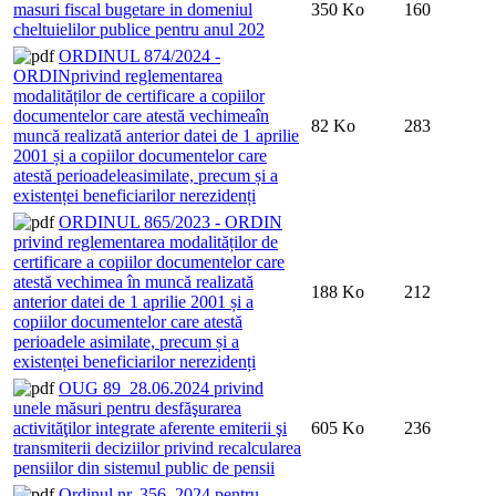
masuri fiscal bugetare in domeniul
350 Ko
160
cheltuielilor publice pentru anul 202
ORDINUL 874/2024 -
ORDINprivind reglementarea
modalităților de certificare a copiilor
documentelor care atestă vechimeaîn
82 Ko
283
muncă realizată anterior datei de 1 aprilie
2001 și a copiilor documentelor care
atestă perioadeleasimilate, precum și a
existenței beneficiarilor nerezidenți
ORDINUL 865/2023 - ORDIN
privind reglementarea modalităților de
certificare a copiilor documentelor care
atestă vechimea în muncă realizată
188 Ko
212
anterior datei de 1 aprilie 2001 și a
copiilor documentelor care atestă
perioadele asimilate, precum și a
existenței beneficiarilor nerezidenți
OUG 89_28.06.2024 privind
unele măsuri pentru desfăşurarea
activităţilor integrate aferente emiterii şi
605 Ko
236
transmiterii deciziilor privind recalcularea
pensiilor din sistemul public de pensii
Ordinul nr. 356_2024 pentru