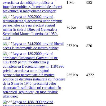
exercitarea demnităţilor publice, a
1 Mo
985
funcţiilor publice şi în mediul de afaceri,
prevenirea şi sancţionarea corupţiei;
Legea nr. 309/2002 privind
recunoaşterea şi acordarea unor drepturi
persoanelor care au efectuat stagiul
70 Ko
882
militar în cadrul Direcţiei Generale a
Serviciului Muncii în perioada 1950-
1961;
Legea nr. 544/2001 privind liberul
252 Ko
820
acces la informaţiile de interes public;
Legea nr. 189/2000 privind
aprobarea Ordonanţei Guvernului nr.
105/1999 pentru modificarea şi
completarea Decretului-lege nr. 118/1990
privind acordarea unor drepturi
persoanelor persecutate din motive
255 Ko
4722
politice de dictatura instaurată cu începere
de la 6 martie 1945, precum şi celor
deportate în străinătate ori constituite în
prizonieri, republicat, cu modificările
ulterioare;
Legea nr. 188/1999 privind