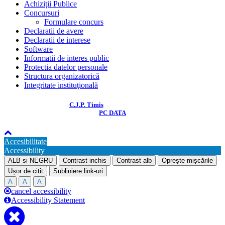
Achiziții Publice
Concursuri
Formulare concurs
Declaratii de avere
Declaratii de interese
Software
Informatii de interes public
Protectia datelor personale
Structura organizatorică
Integritate instituţională
© COPYRIGHT 2018
C.J.P. Timis
. Toate drepturile rezervate. Dezvoltat de
PC DATA
Accesibilitate
Accessibility
ALB si NEGRU
Contrast inchis
Contrast alb
Oprește mișcările
Ușor de citit
Subliniere link-uri
A
A
A
cancel accessibility
Accessibility Statement