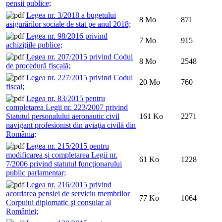
pensii publice;
Legea nr. 3/2018 a bugetului
8 Mo
871
asigurărilor sociale de stat pe anul 2018;
Legea nr. 98/2016 privind
7 Mo
915
achiziţiile publice;
Legea nr. 207/2015 privind Codul
8 Mo
2548
de procedură fiscală;
Legea nr. 227/2015 privind Codul
20 Mo
760
fiscal;
Legea nr. 83/2015 pentru
completarea Legii nr. 223/2007 privind
Statutul personalului aeronautic civil
161 Ko
2271
navigant profesionist din aviaţia civilă din
România;
Legea nr. 215/2015 pentru
modificarea şi completarea Legii nr.
61 Ko
1228
7/2006 privind statutul funcţionarului
public parlamentar;
Legea nr. 216/2015 privind
acordarea pensiei de serviciu membrilor
77 Ko
1064
Corpului diplomatic şi consular al
României;