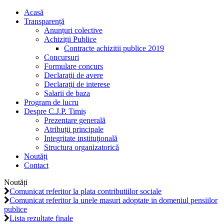
Acasă
Transparență
Anunțuri colective
Achiziții Publice
Contracte achizitii publice 2019
Concursuri
Formulare concurs
Declaraţii de avere
Declaraţii de interese
Salarii de baza
Program de lucru
Despre C.J.P. Timiș
Prezentare generală
Atribuții principale
Integritate instituţională
Structura organizatorică
Noutăți
Contact
Noutăți
Comunicat referitor la plata contributiilor sociale
Comunicat referitor la unele masuri adoptate in domeniul pensiilor
publice
Lista rezultate finale