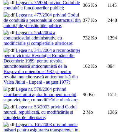
Legea nr. 7/2004 privind Codul de
366 Ko
1145
conduită a funcţionarilor publici;
Legea nr. 477/2004 privind Codul
de conduită a personalului contractual din
377 Ko
2448
autorităţile şi instituţiile publice;
Legea nr. 554/2004 a
contenciosului administrativ, cu
732 Ko
1394
modificările și completările ulterioare;
Legea nr. 341/2004 a recunoştinţei
pentru victoria Revoluţiei Române din
Decembrie 1989, pentru revolta
muncitorească anticomunistă de la
162 Ko
894
Braşov din noiembrie 1987 şi pentru
revolta muncitorească anticomunistă din
Valea Jiului - Lupeni - august 1977;
Legea nr. 578/2004 privind
acordarea unui ajutor lunar pentru soţul
96 Ko
1551
supravieţuitor, cu modificările ulterioare;
Legea nr. 53/2003 privind Codul
muncii, republicată, cu modificările și
2 Mo
1386
completările ulterioare;
Legea nr. 161/2003 privind unele
măsuri pentru asigurarea transparenţei în