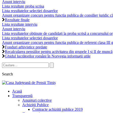
Anunt interviu
Lista rezultate proba scrisa
Lista rezultatelor selectiei dosarelor
Anunt organizare concurs pentru functia publica de consilier juridic cla
Rezultate finale
Lista rezultate interviu
Anunt interviu
Lista rezultatelor obţinute de candidați la proba scrisă a concursului 
Lista rezultatelor selectiei dosarelor
Anunt organizare concurs pentru functia publica de referent clasa III gr
Fonduri arhivistice predate
Recalcularea pensiilor pentru activitatea din grupele I și II de muncă
Ghidul lucrătorilor români în Norvegia informații utile
Search
Acasă
Transparență
Anunțuri colective
Achiziții Publice
Contracte achizitii publice 2019