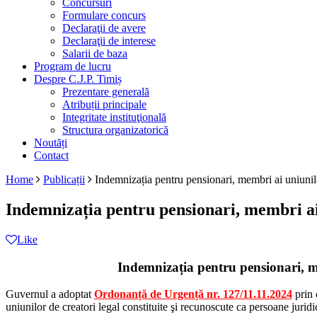
Concursuri
Formulare concurs
Declaraţii de avere
Declaraţii de interese
Salarii de baza
Program de lucru
Despre C.J.P. Timiș
Prezentare generală
Atribuții principale
Integritate instituţională
Structura organizatorică
Noutăți
Contact
Home
Publicații
Indemnizația pentru pensionari, membri ai uniunilor
Indemnizația pentru pensionari, membri ai 
Like
Indemnizația pentru pensionari, me
Guvernul a adoptat
Ordonanță de Urgență nr. 127/11.11.2024
prin 
uniunilor de creatori legal constituite şi recunoscute ca persoane juridic