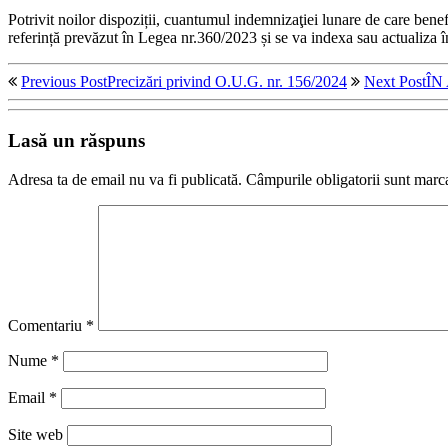
Potrivit noilor dispoziții, cuantumul indemnizaţiei lunare de care bene
referință prevăzut în Legea nr.360/2023 și se va indexa sau actualiza î
Previous Post
Precizări privind O.U.G. nr. 156/2024
Next Post
ÎN
Lasă un răspuns
Adresa ta de email nu va fi publicată.
Câmpurile obligatorii sunt marc
Comentariu
*
Nume
*
Email
*
Site web