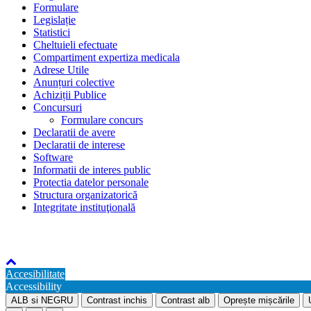
Formulare
Legislație
Statistici
Cheltuieli efectuate
Compartiment expertiza medicala
Adrese Utile
Anunțuri colective
Achiziții Publice
Concursuri
Formulare concurs
Declaratii de avere
Declaratii de interese
Software
Informatii de interes public
Protectia datelor personale
Structura organizatorică
Integritate instituţională
© 
Accesibilitate
Accessibility
ALB si NEGRU
Contrast inchis
Contrast alb
Oprește mișcările