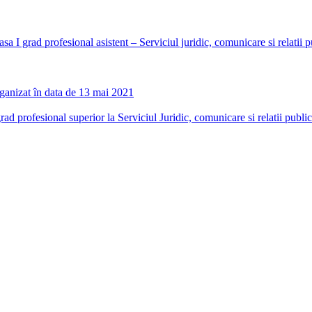
sa I grad profesional asistent – Serviciul juridic, comunicare si relatii p
organizat în data de 13 mai 2021
ad profesional superior la Serviciul Juridic, comunicare si relatii publi