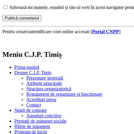
Salvează-mi numele, emailul și site-ul web în acest navigator pent
Pentru creare/autentificare cont online accesati [
Portal CNPP
]
Meniu C.J.P. Timiș
Prima pagină
Despre C.J.P. Timiș
Prezentare generală
Atribuții principale
Structura organizatorică
Regulament de organizare si functionare
Acreditari presa
Contact
Stagii de cotizare
Anunturi colective
Prestatii de asigurari sociale
BIlete de tratament
Program de lucru