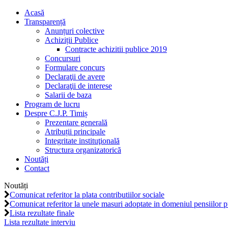
Acasă
Transparență
Anunțuri colective
Achiziții Publice
Contracte achizitii publice 2019
Concursuri
Formulare concurs
Declaraţii de avere
Declaraţii de interese
Salarii de baza
Program de lucru
Despre C.J.P. Timiș
Prezentare generală
Atribuții principale
Integritate instituţională
Structura organizatorică
Noutăți
Contact
Noutăți
Comunicat referitor la plata contributiilor sociale
Comunicat referitor la unele masuri adoptate in domeniul pensiilor p
Lista rezultate finale
Lista rezultate interviu