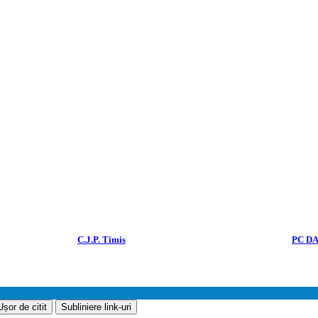
COPYRIGHT 2018
C.J.P. Timis
. Toate drepturile rezervate. Dezvoltat de
PC D
Ușor de citit
Subliniere link-uri