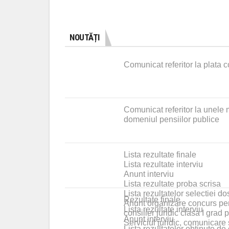
NOUTĂȚI
Comunicat referitor la plata co
Comunicat referitor la unele 
domeniul pensiilor publice
Lista rezultate finale
Lista rezultate interviu
Anunt interviu
Lista rezultate proba scrisa
Lista rezultatelor selectiei do
Rezultate finale
Anunt organizare concurs pen
Lista rezultate interviu
consilier juridic clasa I grad 
Anunt interviu
Serviciul juridic, comunicare s
Lista rezultatelor obţinute de