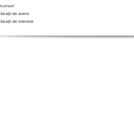
cursuri
larații de avere
larații de interese