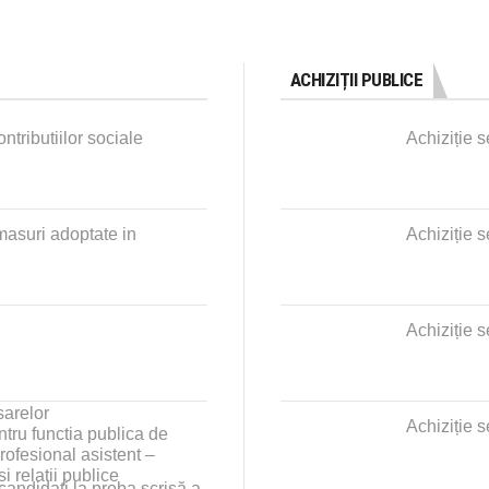
ACHIZIȚII PUBLICE
ntributiilor sociale
Achiziție s
masuri adoptate in
Achiziție s
Achiziție s
sarelor
Achiziție s
tru functia publica de
profesional asistent –
i relatii publice
 candidați la proba scrisă a