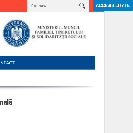
ACCESIBILITATE
ica de consilier juridic clasa I grad profesional asistent – Serviciul juridic, co
NTACT
nală