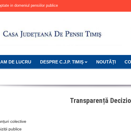
e in domeniul pensiilor publice
Lista rezultate finale
Lista rezultate interviu
Anunt interviu
Lista rezultate proba scrisa
Lista rezultatelor selectiei dosarelor
Anunt organizare concurs pentru functia publ
AM DE LUCRU
DESPRE C.J.P. TIMIȘ
NOUTĂȚI
CO
Transparență Decizio
nțuri colective
iziții publice