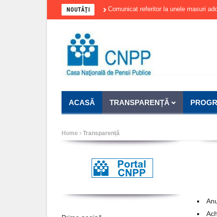
Comunicat referitor la unele masuri adoptat
NOUTĂȚI
ACASĂ
TRANSPARENȚĂ
PROGR
Home
Transparență
Anu
Ach