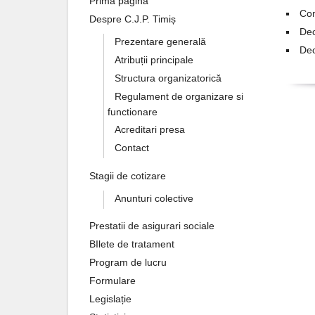
Prima pagină
Con
Despre C.J.P. Timiș
Dec
Prezentare generală
Dec
Atribuții principale
Structura organizatorică
Regulament de organizare si
functionare
Acreditari presa
Contact
Stagii de cotizare
Anunturi colective
Prestatii de asigurari sociale
BIlete de tratament
Program de lucru
Formulare
Legislație