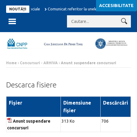
ACCESIBILITATE
contributiilor sociale
Comunicat referitor la unele masuri adoptate in dome
NOUTĂȚI
Home
Concursuri - ARHIVA
Anunt suspendare concursuri
Descarca fisiere
Fișier
Dimensiune
Descărcări
fișier
Anunt suspendare
313 Ko
706
concursuri