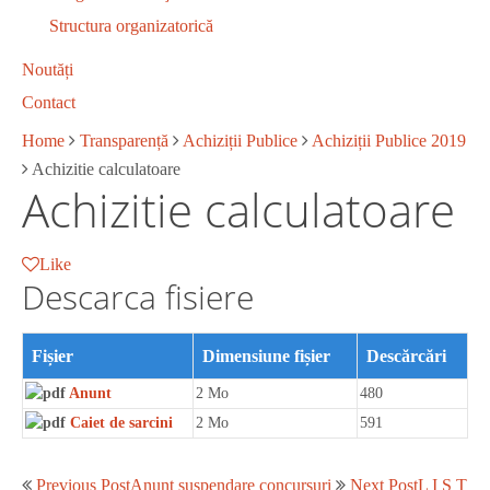
Structura organizatorică
Noutăți
Contact
Home
Transparență
Achiziții Publice
Achiziții Publice 2019
Achizitie calculatoare
Achizitie calculatoare
Like
Descarca fisiere
Fișier
Dimensiune fișier
Descărcări
Anunt
2 Mo
480
Caiet de sarcini
2 Mo
591
Previous Post
Anunt suspendare concursuri
Next Post
L I S T