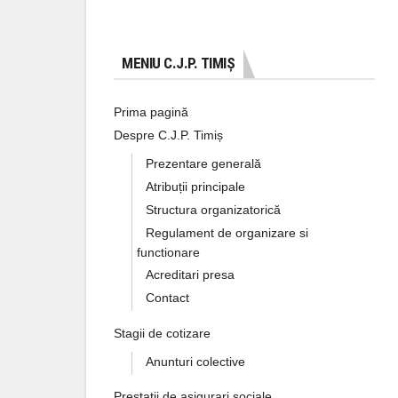
MENIU C.J.P. TIMIȘ
Prima pagină
Despre C.J.P. Timiș
Prezentare generală
Atribuții principale
Structura organizatorică
Regulament de organizare si
functionare
Acreditari presa
Contact
Stagii de cotizare
Anunturi colective
Prestatii de asigurari sociale