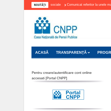
 referitor la plata contributiilor sociale
Comunicat referitor la unele masur
NOUTĂȚI
ACASĂ
TRANSPARENȚĂ
PROGR
Pentru creare/autentificare cont online
accesati [
Portal CNPP
]