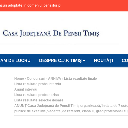
i adoptate in domeniul pensiilor publice
Lista rezultate finale
Lista rezultate interviu
Anunt interviu
Lista rezultate proba scrisa
Lista rezultatelor selectiei dosarel
Anunt organizare concurs pentru func
AM DE LUCRU
DESPRE C.J.P. TIMIȘ
NOUTĂȚI
CO
Home
Concursuri - ARHIVA
Lista rezultate finale
Lista rezultate proba interviu
Anunt interviu
Lista rezultate proba scrisa
Lista rezultate selectie dosare
ANUNŢ Casa Judeţeană de Pensii Timiş organizează, în data de 7 oct
publice de executie, vacante, de referent, clasa III, grad profesional sup