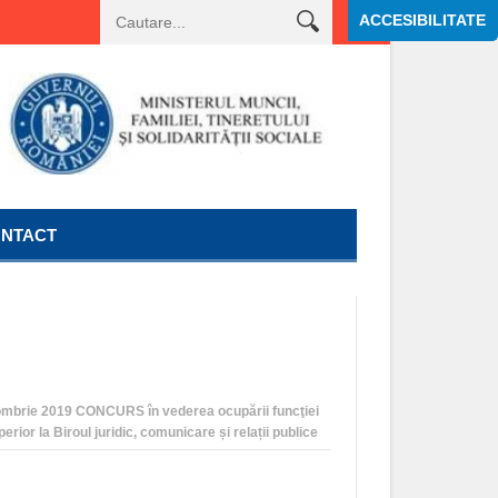
ACCESIBILITATE
or
tia publica de consilier juridic clasa I grad profesional asistent – Serviciul ju
NTACT
ombrie 2019 CONCURS în vederea ocupării funcţiei
erior la Biroul juridic, comunicare și relații publice