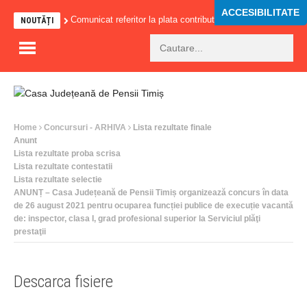
ACCESIBILITATE
Comunicat referitor la plata contributiilor sociale
Comunic
NOUTĂȚI
Home
Concursuri - ARHIVA
Lista rezultate finale
Anunt
Lista rezultate proba scrisa
Lista rezultate contestatii
Lista rezultate selectie
ANUNȚ – Casa Județeană de Pensii Timiș organizează concurs în data
de 26 august 2021 pentru ocuparea funcției publice de execuție vacantă
de: inspector, clasa I, grad profesional superior la Serviciul plăţi
prestaţii
Descarca fisiere