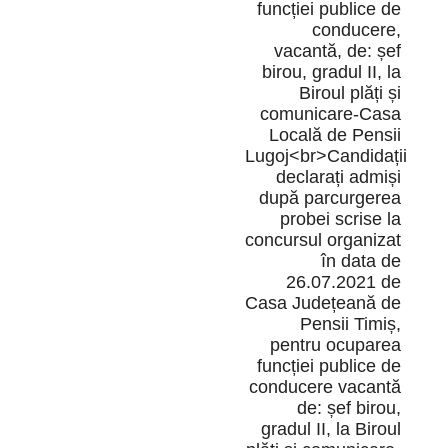
funcției publice de
conducere,
vacantă, de: șef
birou, gradul II, la
Biroul plăți și
comunicare-Casa
Locală de Pensii
Lugoj<br>Candidații
declarați admiși
după parcurgerea
probei scrise la
concursul organizat
în data de
26.07.2021 de
Casa Județeană de
Pensii Timiș,
pentru ocuparea
funcției publice de
conducere vacantă
de: șef birou,
gradul II, la Biroul