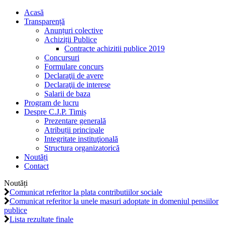
Acasă
Transparență
Anunțuri colective
Achiziții Publice
Contracte achizitii publice 2019
Concursuri
Formulare concurs
Declaraţii de avere
Declaraţii de interese
Salarii de baza
Program de lucru
Despre C.J.P. Timiș
Prezentare generală
Atribuții principale
Integritate instituţională
Structura organizatorică
Noutăți
Contact
Noutăți
Comunicat referitor la plata contributiilor sociale
Comunicat referitor la unele masuri adoptate in domeniul pensiilor
publice
Lista rezultate finale