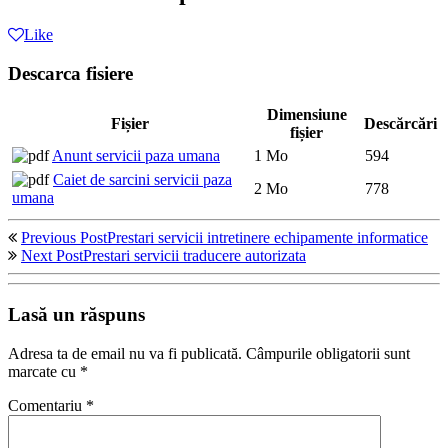
Like
Descarca fisiere
Dimensiune
Fișier
Descărcări
fișier
Anunt servicii paza umana
1 Mo
594
Caiet de sarcini servicii paza
2 Mo
778
umana
Previous Post
Prestari servicii intretinere echipamente informatice
Next Post
Prestari servicii traducere autorizata
Lasă un răspuns
Adresa ta de email nu va fi publicată.
Câmpurile obligatorii sunt
marcate cu
*
Comentariu
*