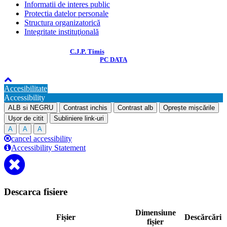
Informatii de interes public
Protectia datelor personale
Structura organizatorică
Integritate instituţională
© COPYRIGHT 2018
C.J.P. Timis
. Toate drepturile rezervate. Dezvoltat de
PC DATA
Accesibilitate
Accessibility
ALB si NEGRU
Contrast inchis
Contrast alb
Oprește mișcările
Ușor de citit
Subliniere link-uri
A
A
A
cancel accessibility
Accessibility Statement
Descarca fisiere
Dimensiune
Fișier
Descărcări
fișier