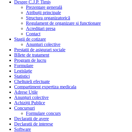
Despre C.J.P. Timiș
Prezentare generală
Atribuții principale
Structura organizatorică
Regulament de organizare si functionare
Acreditari presa
Contact
Stagii de cotizare
Anunturi colective
Prestatii de asigurari sociale
BIlete de tratament
Program de lucru
Formulare
Legislație
Statistici
Cheltuieli efectuate
Compartiment expertiza medicala
Adrese Utile
Anunțuri colective
Achiziții Publice
Concursuri
Formulare concurs
Declaratii de avere
Declaratii de interese
Software