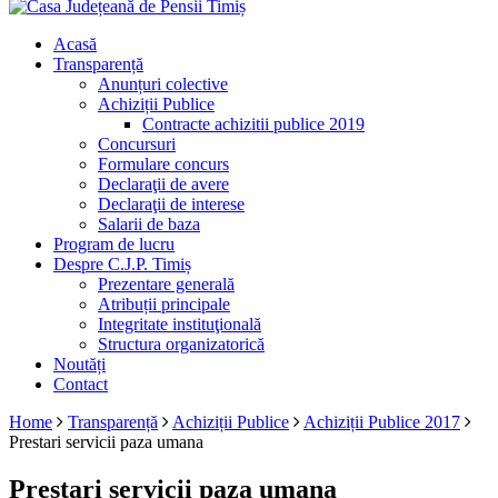
Acasă
Transparență
Anunțuri colective
Achiziții Publice
Contracte achizitii publice 2019
Concursuri
Formulare concurs
Declaraţii de avere
Declaraţii de interese
Salarii de baza
Program de lucru
Despre C.J.P. Timiș
Prezentare generală
Atribuții principale
Integritate instituţională
Structura organizatorică
Noutăți
Contact
Home
Transparență
Achiziții Publice
Achiziții Publice 2017
Prestari servicii paza umana
Prestari servicii paza umana