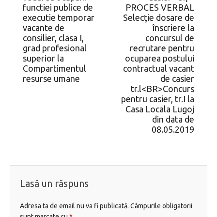
functiei publice de
PROCES VERBAL
executie temporar
Selecţie dosare de
vacante de
înscriere la
consilier, clasa I,
concursul de
grad profesional
recrutare pentru
superior la
ocuparea postului
Compartimentul
contractual vacant
resurse umane
de casier
tr.l<BR>Concurs
pentru casier, tr.I la
Casa Locala Lugoj
din data de
08.05.2019
Lasă un răspuns
Adresa ta de email nu va fi publicată.
Câmpurile obligatorii
sunt marcate cu
*