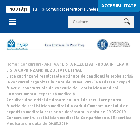
ACCESIBILITATE
tributiilor sociale
Comunicat referitor la unele masuri adoptate in domeni
NOUTĂȚI
Home
Concursuri - ARHIVA
LISTA REZULTAT PROBA INTERVIU,
LISTA CUPRINZAND REZULTATUL FINAL
Lista cuprinzând rezultatele obţinute de candidaţi la proba scrisă
la concursul organizat în data de 09 mai 2019 în vederea ocupării
funcţiei contractuale de execuţie de: Statistician medical –
Compartimentul expertiză medicală
Rezultatul selectiei de dosare anuntul de recrutare pentru
functia de statistician medical din cadrul Compartimentului de
expertiza medicala care se va desfasura in data de 09.05.2019
Concurs pentru statistician medical la Compartimentul Expertiza
Medicala din data de 09.05.2019