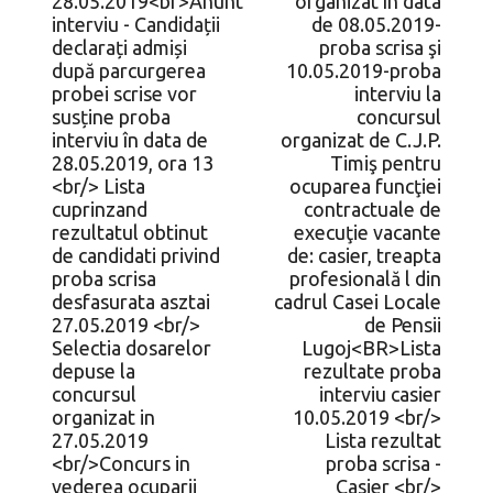
28.05.2019<br>Anunt
organizat în data
interviu - Candidații
de 08.05.2019-
declarați admiși
proba scrisa şi
după parcurgerea
10.05.2019-proba
probei scrise vor
interviu la
susține proba
concursul
interviu în data de
organizat de C.J.P.
28.05.2019, ora 13
Timiş pentru
<br/> Lista
ocuparea funcţiei
cuprinzand
contractuale de
rezultatul obtinut
execuţie vacante
de candidati privind
de: casier, treapta
proba scrisa
profesională l din
desfasurata asztai
cadrul Casei Locale
27.05.2019 <br/>
de Pensii
Selectia dosarelor
Lugoj<BR>Lista
depuse la
rezultate proba
concursul
interviu casier
organizat in
10.05.2019 <br/>
27.05.2019
Lista rezultat
<br/>Concurs in
proba scrisa -
vederea ocuparii
Casier <br/>