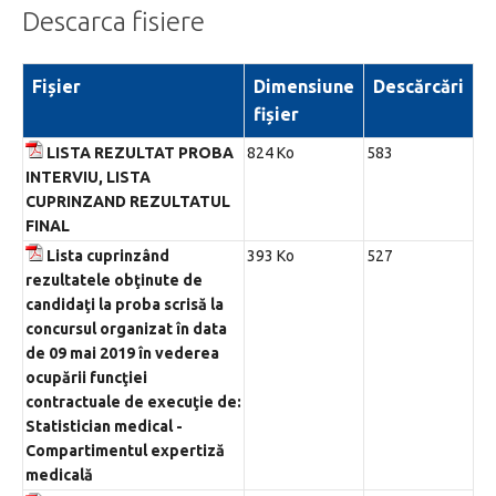
Descarca fisiere
Fișier
Dimensiune
Descărcări
fișier
LISTA REZULTAT PROBA
824 Ko
583
INTERVIU, LISTA
CUPRINZAND REZULTATUL
FINAL
Lista cuprinzând
393 Ko
527
rezultatele obţinute de
candidaţi la proba scrisă la
concursul organizat în data
de 09 mai 2019 în vederea
ocupării funcţiei
contractuale de execuţie de:
Statistician medical -
Compartimentul expertiză
medicală