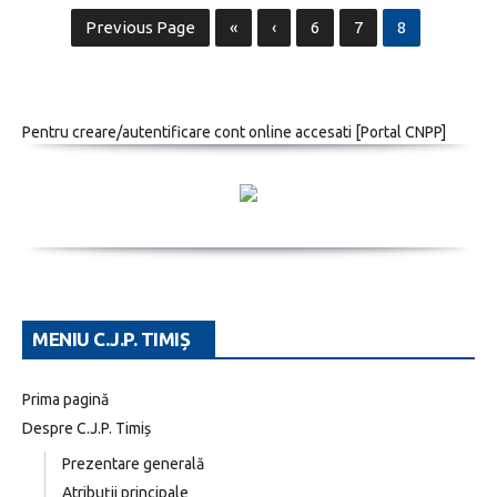
Previous Page
«
‹
6
7
8
Pentru creare/autentificare cont online accesati [
Portal CNPP
]
MENIU C.J.P. TIMIȘ
Prima pagină
Despre C.J.P. Timiș
Prezentare generală
Atribuții principale