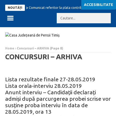
ACCESIBILITATE
Comunicat referitor la plata contributiilor sociale
Comu
NOUTĂȚI
Home
Concursuri – ARHIVA
(Page 8)
CONCURSURI – ARHIVA
Lista rezultate finale 27-28.05.2019
Lista orala-interviu 28.05.2019
Anunt interviu – Candidații declarați
admiși după parcurgerea probei scrise vor
susține proba interviu în data de
28.05.2019, ora 13