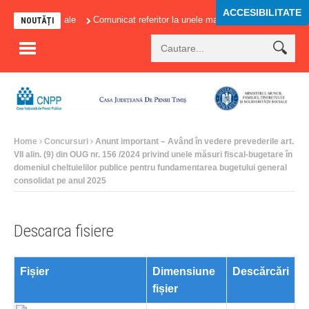
ACCESIBILITATE
tributiilor sociale
Comunicat referitor la unele masuri adoptate in domeniul
NOUTĂȚI
Home
Concursuri
Anunt important – Având în vedere prevederile art.
VII alin. (9) din OUG nr. 156 /2024 privind unele măsuri fiscal-bugetare în
domeniul cheltuielilor publice pentru fundamentarea bugetului general
consolidat pe anul 2025
Descarca fisiere
Fișier
Dimensiune
Descărcări
fișier