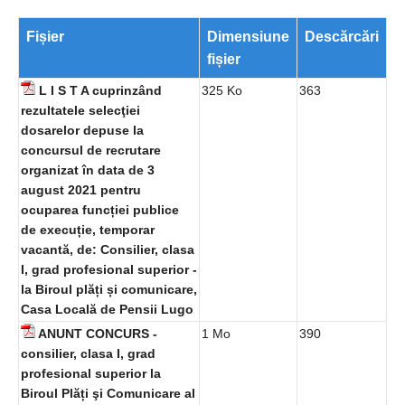
Fișier
Dimensiune
Descărcări
fișier
L I S T A cuprinzând
325 Ko
363
rezultatele selecţiei
dosarelor depuse la
concursul de recrutare
organizat în data de 3
august 2021 pentru
ocuparea funcției publice
de execuție, temporar
vacantă, de: Consilier, clasa
I, grad profesional superior -
la Biroul plăți și comunicare,
Casa Locală de Pensii Lugo
ANUNT CONCURS -
1 Mo
390
consilier, clasa I, grad
profesional superior la
Biroul Plăți şi Comunicare al