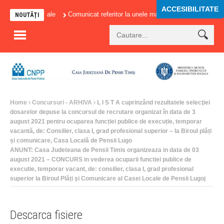
ACCESIBILITATE
tributiilor sociale
Comunicat referitor la unele masuri adoptate in domeniul
NOUTĂȚI
Home
Concursuri - ARHIVA
L I S T A cuprinzând rezultatele selecţiei
dosarelor depuse la concursul de recrutare organizat în data de 3
august 2021 pentru ocuparea funcției publice de execuție, temporar
vacantă, de: Consilier, clasa I, grad profesional superior – la Biroul plăți
și comunicare, Casa Locală de Pensii Lugo
ANUNT: Casa Judeteana de Pensii Timis organizeaza in data de 03
august 2021 – CONCURS in vederea ocuparii functiei publice de
executie, temporar vacant, de: consilier, clasa I, grad profesional
superior la Biroul Plăți şi Comunicare al Casei Locale de Pensii Lugoj
Descarca fisiere