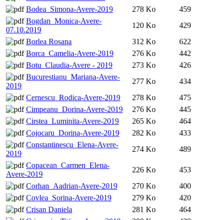
Bodea_Simona-Avere-2019
278 Ko
459
Bogdan_Monica-Avere-
120 Ko
429
07.10.2019
Borlea Rosana
312 Ko
622
Borca_Camelia-Avere-2019
276 Ko
442
Botu_Claudia-Avere - 2019
273 Ko
426
Bucurestianu_Mariana-Avere-
277 Ko
434
2019
Cernescu_Rodica-Avere-2019
278 Ko
475
Cimpeanu_Dorina-Avere-2019
276 Ko
445
Cirstea_Luminita-Avere-2019
265 Ko
464
Cojocaru_Dorina-Avere-2019
282 Ko
433
Constantinescu_Elena-Avere-
274 Ko
489
2019
Copacean_Carmen_Elena-
226 Ko
453
Avere-2019
Corhan_Aadrian-Avere-2019
270 Ko
400
Covlea_Sorina-Avere-2019
279 Ko
420
Crisan Daniela
281 Ko
464