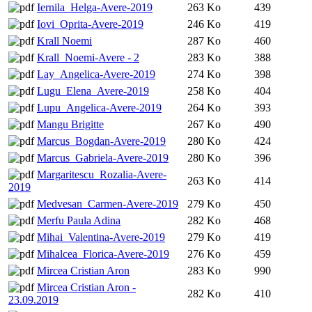
Iernila_Helga-Avere-2019
263 Ko
439
Iovi_Oprita-Avere-2019
246 Ko
419
Krall Noemi
287 Ko
460
Krall_Noemi-Avere - 2
283 Ko
388
Lay_Angelica-Avere-2019
274 Ko
398
Lugu_Elena_Avere-2019
258 Ko
404
Lupu_Angelica-Avere-2019
264 Ko
393
Mangu Brigitte
267 Ko
490
Marcus_Bogdan-Avere-2019
280 Ko
424
Marcus_Gabriela-Avere-2019
280 Ko
396
Margaritescu_Rozalia-Avere-
263 Ko
414
2019
Medvesan_Carmen-Avere-2019
279 Ko
450
Merfu Paula Adina
282 Ko
468
Mihai_Valentina-Avere-2019
279 Ko
419
Mihalcea_Florica-Avere-2019
276 Ko
459
Mircea Cristian Aron
283 Ko
990
Mircea Cristian Aron -
282 Ko
410
23.09.2019