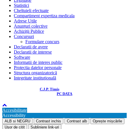
Legislație
Statistici
Cheltuieli efectuate
Compartiment expertiza medicala
Adrese Utile
Anunțuri colective
Achiziții Publice
Concursuri
Formulare concurs
Declaratii de avere
Declaratii de interese
Software
Informatii de interes public
Protectia datelor personale
Structura organizatorică
Integritate instituţională
© COPYRIGHT 2018
C.J.P. Timis
. Toate drepturile rezervate. Dezvoltat de
PC DATA
Accesibilitate
Accessibility
ALB si NEGRU
Contrast inchis
Contrast alb
Oprește mișcările
Ușor de citit
Subliniere link-uri