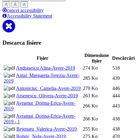
A
A
A
cancel accessibility
Accessibility Statement
Descarca fisiere
Dimensiune
Fișier
Descărcări
fișier
Andrasescu Alina-Avere-2019
274 Ko
518
Antal_Margareta-Terezia-Avere-
285 Ko
439
2019
Antoniciuc_Camelia-Avere-2019
279 Ko
446
Arsenescu_Olivera-Avere-2019
263 Ko
444
Avramut_Dorina-Erica-Avere-
266 Ko
443
2019
Avramut_Dorina-Erica-Avere-
266 Ko
438
2019 - 1
Bejenaru_Valerica-Avere-2019
255 Ko
438
Bobric_Nela-Avere-2019
275 Ko
470