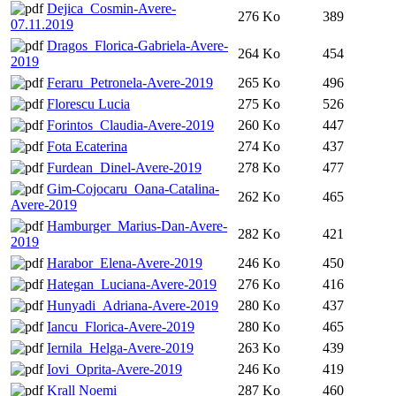
Dejica_Cosmin-Avere-
276 Ko
389
07.11.2019
Dragos_Florica-Gabriela-Avere-
264 Ko
454
2019
Feraru_Petronela-Avere-2019
265 Ko
496
Florescu Lucia
275 Ko
526
Forintos_Claudia-Avere-2019
260 Ko
447
Fota Ecaterina
274 Ko
437
Furdean_Dinel-Avere-2019
278 Ko
477
Gim-Cojocaru_Oana-Catalina-
262 Ko
465
Avere-2019
Hamburger_Marius-Dan-Avere-
282 Ko
421
2019
Harabor_Elena-Avere-2019
246 Ko
450
Hategan_Luciana-Avere-2019
276 Ko
416
Hunyadi_Adriana-Avere-2019
280 Ko
437
Iancu_Florica-Avere-2019
280 Ko
465
Iernila_Helga-Avere-2019
263 Ko
439
Iovi_Oprita-Avere-2019
246 Ko
419
Krall Noemi
287 Ko
460