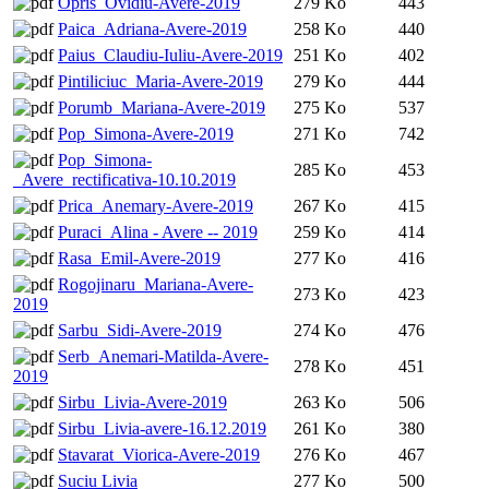
Opris_Ovidiu-Avere-2019
279 Ko
443
Paica_Adriana-Avere-2019
258 Ko
440
Paius_Claudiu-Iuliu-Avere-2019
251 Ko
402
Pintiliciuc_Maria-Avere-2019
279 Ko
444
Porumb_Mariana-Avere-2019
275 Ko
537
Pop_Simona-Avere-2019
271 Ko
742
Pop_Simona-
285 Ko
453
_Avere_rectificativa-10.10.2019
Prica_Anemary-Avere-2019
267 Ko
415
Puraci_Alina - Avere -- 2019
259 Ko
414
Rasa_Emil-Avere-2019
277 Ko
416
Rogojinaru_Mariana-Avere-
273 Ko
423
2019
Sarbu_Sidi-Avere-2019
274 Ko
476
Serb_Anemari-Matilda-Avere-
278 Ko
451
2019
Sirbu_Livia-Avere-2019
263 Ko
506
Sirbu_Livia-avere-16.12.2019
261 Ko
380
Stavarat_Viorica-Avere-2019
276 Ko
467
Suciu Livia
277 Ko
500