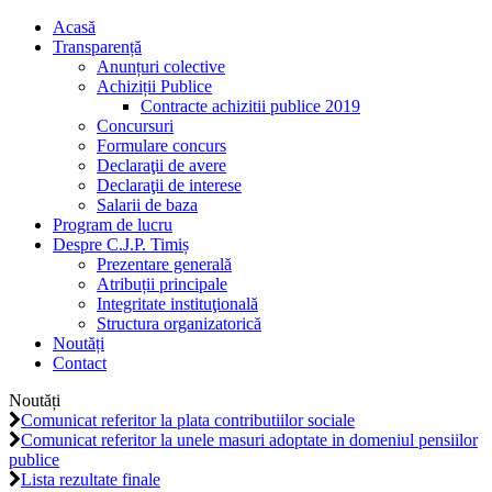
Acasă
Transparență
Anunțuri colective
Achiziții Publice
Contracte achizitii publice 2019
Concursuri
Formulare concurs
Declaraţii de avere
Declaraţii de interese
Salarii de baza
Program de lucru
Despre C.J.P. Timiș
Prezentare generală
Atribuții principale
Integritate instituţională
Structura organizatorică
Noutăți
Contact
Noutăți
Comunicat referitor la plata contributiilor sociale
Comunicat referitor la unele masuri adoptate in domeniul pensiilor
publice
Lista rezultate finale