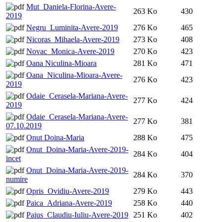
Mut_Daniela-Florina-Avere-
263 Ko
430
2019
Negru_Luminita-Avere-2019
276 Ko
465
Nicoras_Mihaela-Avere-2019
273 Ko
408
Novac_Monica-Avere-2019
270 Ko
423
Oana Niculina-Mioara
281 Ko
471
Oana_Niculina-Mioara-Avere-
276 Ko
423
2019
Odaie_Cerasela-Mariana-Avere-
277 Ko
424
2019
Odaie_Cerasela-Mariana-Avere-
277 Ko
381
07.10.2019
Onut Doina-Maria
288 Ko
475
Onut_Doina-Maria-Avere-2019-
284 Ko
404
incet
Onut_Doina-Maria-Avere-2019-
284 Ko
370
numire
Opris_Ovidiu-Avere-2019
279 Ko
443
Paica_Adriana-Avere-2019
258 Ko
440
Paius_Claudiu-Iuliu-Avere-2019
251 Ko
402