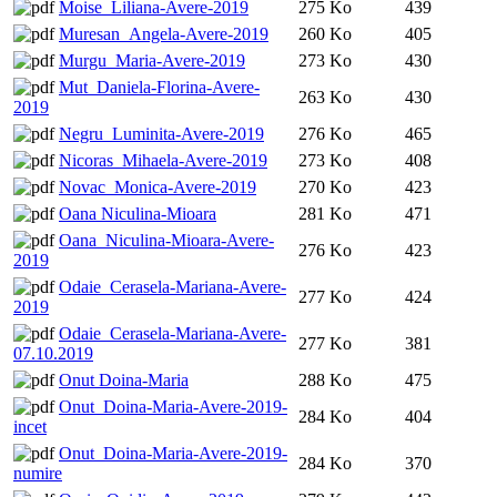
Moise_Liliana-Avere-2019
275 Ko
439
Muresan_Angela-Avere-2019
260 Ko
405
Murgu_Maria-Avere-2019
273 Ko
430
Mut_Daniela-Florina-Avere-
263 Ko
430
2019
Negru_Luminita-Avere-2019
276 Ko
465
Nicoras_Mihaela-Avere-2019
273 Ko
408
Novac_Monica-Avere-2019
270 Ko
423
Oana Niculina-Mioara
281 Ko
471
Oana_Niculina-Mioara-Avere-
276 Ko
423
2019
Odaie_Cerasela-Mariana-Avere-
277 Ko
424
2019
Odaie_Cerasela-Mariana-Avere-
277 Ko
381
07.10.2019
Onut Doina-Maria
288 Ko
475
Onut_Doina-Maria-Avere-2019-
284 Ko
404
incet
Onut_Doina-Maria-Avere-2019-
284 Ko
370
numire