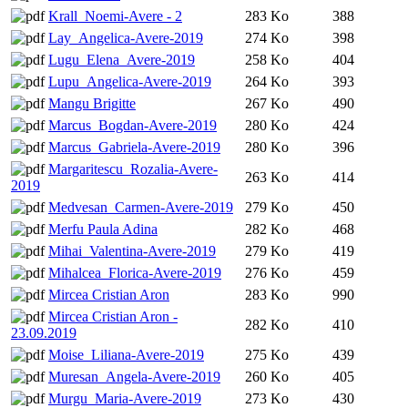
Krall_Noemi-Avere - 2
283 Ko
388
Lay_Angelica-Avere-2019
274 Ko
398
Lugu_Elena_Avere-2019
258 Ko
404
Lupu_Angelica-Avere-2019
264 Ko
393
Mangu Brigitte
267 Ko
490
Marcus_Bogdan-Avere-2019
280 Ko
424
Marcus_Gabriela-Avere-2019
280 Ko
396
Margaritescu_Rozalia-Avere-
263 Ko
414
2019
Medvesan_Carmen-Avere-2019
279 Ko
450
Merfu Paula Adina
282 Ko
468
Mihai_Valentina-Avere-2019
279 Ko
419
Mihalcea_Florica-Avere-2019
276 Ko
459
Mircea Cristian Aron
283 Ko
990
Mircea Cristian Aron -
282 Ko
410
23.09.2019
Moise_Liliana-Avere-2019
275 Ko
439
Muresan_Angela-Avere-2019
260 Ko
405
Murgu_Maria-Avere-2019
273 Ko
430