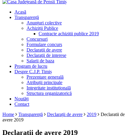
Acasă
Transparență
Anunțuri colective
Achiziții Publice
Contracte achizitii publice 2019
Concursuri
Formulare concurs
Declaraţii de avere
Declaraţii de interese
Salarii de baza
Program de lucru
Despre C.J.P. Timiș
Prezentare generală
Atribuții principale
Integritate instituţională
Structura organizatorică
Noutăți
Contact
Home
Transparență
Declarații de avere
2019
Declaratii de
avere 2019
Declaratii de avere 2019