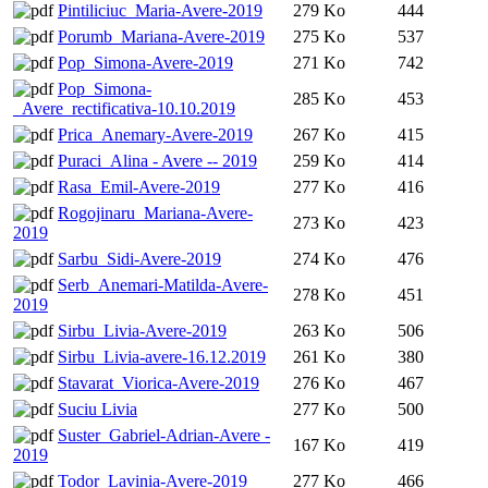
Pintiliciuc_Maria-Avere-2019
279 Ko
444
Porumb_Mariana-Avere-2019
275 Ko
537
Pop_Simona-Avere-2019
271 Ko
742
Pop_Simona-
285 Ko
453
_Avere_rectificativa-10.10.2019
Prica_Anemary-Avere-2019
267 Ko
415
Puraci_Alina - Avere -- 2019
259 Ko
414
Rasa_Emil-Avere-2019
277 Ko
416
Rogojinaru_Mariana-Avere-
273 Ko
423
2019
Sarbu_Sidi-Avere-2019
274 Ko
476
Serb_Anemari-Matilda-Avere-
278 Ko
451
2019
Sirbu_Livia-Avere-2019
263 Ko
506
Sirbu_Livia-avere-16.12.2019
261 Ko
380
Stavarat_Viorica-Avere-2019
276 Ko
467
Suciu Livia
277 Ko
500
Suster_Gabriel-Adrian-Avere -
167 Ko
419
2019
Todor_Lavinia-Avere-2019
277 Ko
466