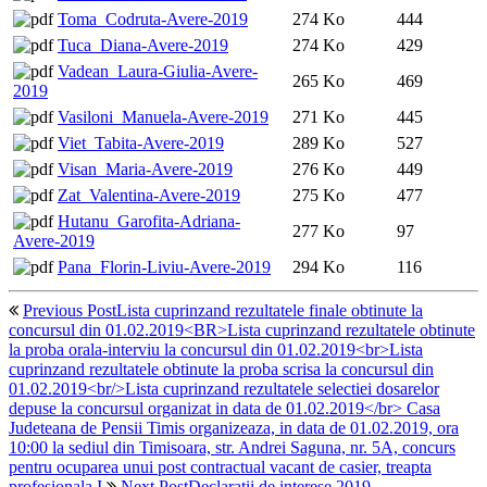
Toma_Codruta-Avere-2019
274 Ko
444
Tuca_Diana-Avere-2019
274 Ko
429
Vadean_Laura-Giulia-Avere-
265 Ko
469
2019
Vasiloni_Manuela-Avere-2019
271 Ko
445
Viet_Tabita-Avere-2019
289 Ko
527
Visan_Maria-Avere-2019
276 Ko
449
Zat_Valentina-Avere-2019
275 Ko
477
Hutanu_Garofita-Adriana-
277 Ko
97
Avere-2019
Pana_Florin-Liviu-Avere-2019
294 Ko
116
Previous Post
Lista cuprinzand rezultatele finale obtinute la
concursul din 01.02.2019<BR>Lista cuprinzand rezultatele obtinute
la proba orala-interviu la concursul din 01.02.2019<br>Lista
cuprinzand rezultatele obtinute la proba scrisa la concursul din
01.02.2019<br/>Lista cuprinzand rezultatele selectiei dosarelor
depuse la concursul organizat in data de 01.02.2019</br> Casa
Judeteana de Pensii Timis organizeaza, in data de 01.02.2019, ora
10:00 la sediul din Timisoara, str. Andrei Saguna, nr. 5A, concurs
pentru ocuparea unui post contractual vacant de casier, treapta
profesionala I
Next Post
Declaratii de interese 2019