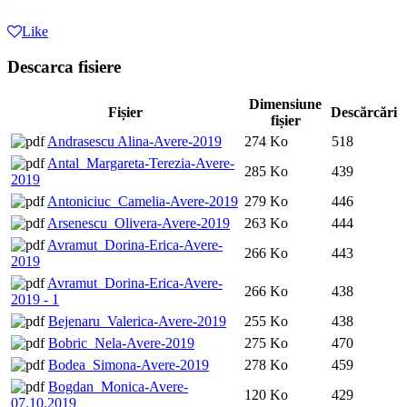
Like
Descarca fisiere
Dimensiune
Fișier
Descărcări
fișier
Andrasescu Alina-Avere-2019
274 Ko
518
Antal_Margareta-Terezia-Avere-
285 Ko
439
2019
Antoniciuc_Camelia-Avere-2019
279 Ko
446
Arsenescu_Olivera-Avere-2019
263 Ko
444
Avramut_Dorina-Erica-Avere-
266 Ko
443
2019
Avramut_Dorina-Erica-Avere-
266 Ko
438
2019 - 1
Bejenaru_Valerica-Avere-2019
255 Ko
438
Bobric_Nela-Avere-2019
275 Ko
470
Bodea_Simona-Avere-2019
278 Ko
459
Bogdan_Monica-Avere-
120 Ko
429
07.10.2019