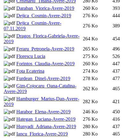
Crismariu_Titiana-Avere-2019
280 Ko
439
Daraban_Viorica-Avere-2019
260 Ko
393
Dejica_Cosmin-Avere-2019
276 Ko
444
Dejica_Cosmin-Avere-
276 Ko
389
07.11.2019
Dragos_Florica-Gabriela-Avere-
264 Ko
454
2019
Feraru_Petronela-Avere-2019
265 Ko
496
Florescu Lucia
275 Ko
526
Forintos_Claudia-Avere-2019
260 Ko
447
Fota Ecaterina
274 Ko
437
Furdean_Dinel-Avere-2019
278 Ko
477
Gim-Cojocaru_Oana-Catalina-
262 Ko
465
Avere-2019
Hamburger_Marius-Dan-Avere-
282 Ko
421
2019
Harabor_Elena-Avere-2019
246 Ko
450
Hategan_Luciana-Avere-2019
276 Ko
416
Hunyadi_Adriana-Avere-2019
280 Ko
437
Iancu_Florica-Avere-2019
280 Ko
465