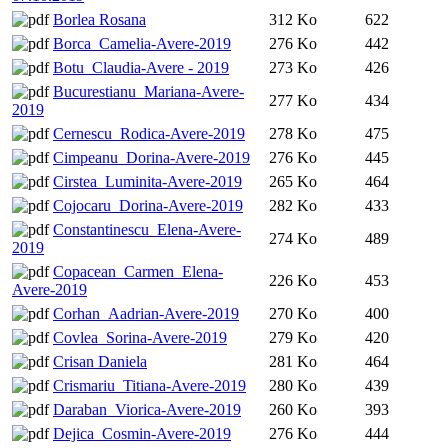
Borlea Rosana
312 Ko
622
Borca_Camelia-Avere-2019
276 Ko
442
Botu_Claudia-Avere - 2019
273 Ko
426
Bucurestianu_Mariana-Avere-
277 Ko
434
2019
Cernescu_Rodica-Avere-2019
278 Ko
475
Cimpeanu_Dorina-Avere-2019
276 Ko
445
Cirstea_Luminita-Avere-2019
265 Ko
464
Cojocaru_Dorina-Avere-2019
282 Ko
433
Constantinescu_Elena-Avere-
274 Ko
489
2019
Copacean_Carmen_Elena-
226 Ko
453
Avere-2019
Corhan_Aadrian-Avere-2019
270 Ko
400
Covlea_Sorina-Avere-2019
279 Ko
420
Crisan Daniela
281 Ko
464
Crismariu_Titiana-Avere-2019
280 Ko
439
Daraban_Viorica-Avere-2019
260 Ko
393
Dejica_Cosmin-Avere-2019
276 Ko
444