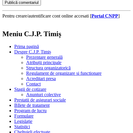
Pentru creare/autentificare cont online accesati [
Portal CNPP
]
Meniu C.J.P. Timiș
Prima pagină
Despre C.J.P. Timiș
Prezentare generală
Atribuții principale
Structura organizatorică
Regulament de organizare si functionare
Acreditari presa
Contact
Stagii de cotizare
Anunturi colective
Prestatii de asigurari sociale
BIlete de tratament
Program de lucru
Formulare
Legislație
Statistici
Cheltuieli efectuate