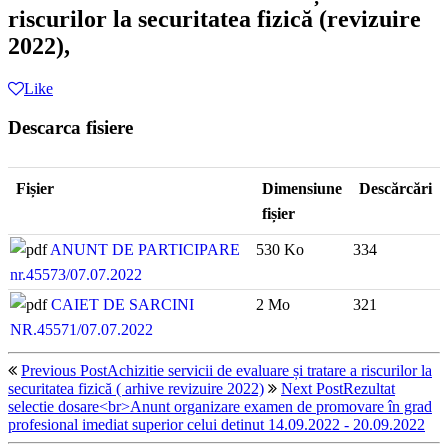
riscurilor la securitatea fizică (revizuire
2022),
Like
Descarca fisiere
Fișier
Dimensiune
Descărcări
fișier
ANUNT DE PARTICIPARE
530 Ko
334
nr.45573/07.07.2022
CAIET DE SARCINI
2 Mo
321
NR.45571/07.07.2022
Previous Post
Achizitie servicii de evaluare și tratare a riscurilor la
securitatea fizică ( arhive revizuire 2022)
Next Post
Rezultat
selectie dosare<br>Anunt organizare examen de promovare în grad
profesional imediat superior celui detinut 14.09.2022 - 20.09.2022