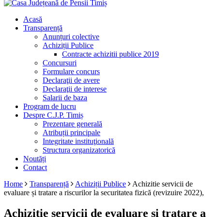
Acasă
Transparență
Anunțuri colective
Achiziții Publice
Contracte achizitii publice 2019
Concursuri
Formulare concurs
Declaraţii de avere
Declaraţii de interese
Salarii de baza
Program de lucru
Despre C.J.P. Timiș
Prezentare generală
Atribuții principale
Integritate instituţională
Structura organizatorică
Noutăți
Contact
Home
Transparență
Achiziții Publice
Achizitie servicii de
evaluare și tratare a riscurilor la securitatea fizică (revizuire 2022),
Achizitie servicii de evaluare și tratare a