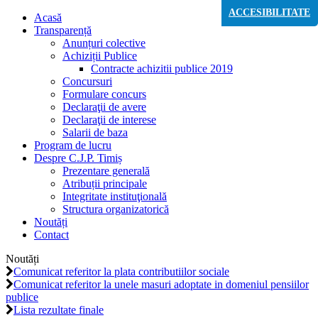
ACCESIBILITATE
Acasă
Transparență
Anunțuri colective
Achiziții Publice
Contracte achizitii publice 2019
Concursuri
Formulare concurs
Declaraţii de avere
Declaraţii de interese
Salarii de baza
Program de lucru
Despre C.J.P. Timiș
Prezentare generală
Atribuții principale
Integritate instituţională
Structura organizatorică
Noutăți
Contact
Noutăți
Comunicat referitor la plata contributiilor sociale
Comunicat referitor la unele masuri adoptate in domeniul pensiilor
publice
Lista rezultate finale