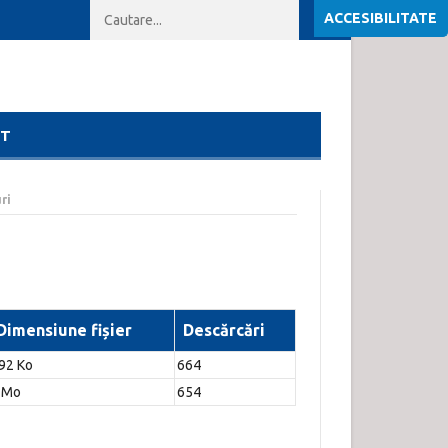
ACCESIBILITATE
lor publice
Lista rezultate finale
Lista rezultate interviu
Anunt interviu
Lista rezultate proba scrisa
Lista rezultatelor selectiei dosarelor
Anunt organizare concurs pentru functia publica de consilier jurid
CT
ri
Dimensiune fișier
Descărcări
92 Ko
664
 Mo
654