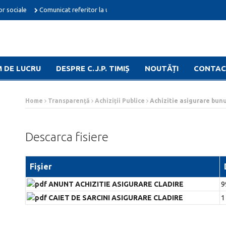
or sociale
Comunicat referitor la unele masuri adoptate in domeniul pensii
 DE LUCRU
DESPRE C.J.P. TIMIȘ
NOUTĂȚI
CONTA
Home
Transparență
Achiziții Publice
Achizitie asigurare bunu
Descarca fisiere
Fișier
ANUNT ACHIZITIE ASIGURARE CLADIRE
9
CAIET DE SARCINI ASIGURARE CLADIRE
1