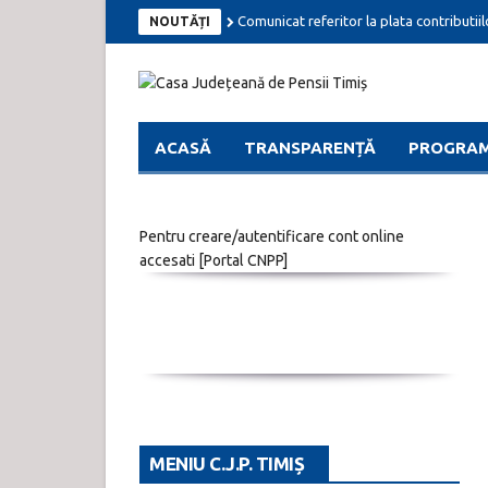
Comunicat referitor la plata contributiil
NOUTĂȚI
ACASĂ
TRANSPARENȚĂ
PROGRAM
Pentru creare/autentificare cont online
accesati [
Portal CNPP
]
MENIU C.J.P. TIMIȘ