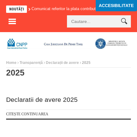
ACCESIBILITATE
Comunicat referitor la plata contributiilor sociale
Comunic
NOUTĂȚI
Home
Transparență
Declarații de avere
2025
2025
Declaratii de avere 2025
CITEȘTE CONTINUAREA