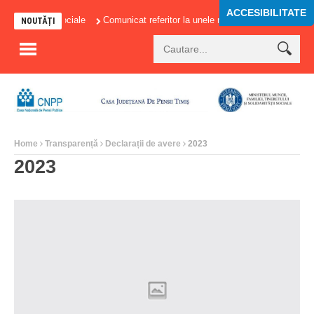
ACCESIBILITATE
contributiilor sociale
Comunicat referitor la unele masuri adoptate in domen
NOUTĂȚI
Home
Transparență
Declarații de avere
2023
2023