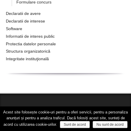
Formulare concurs
Declaratii de avere
Declaratii de interese
Software
Informatii de interes public
Protectia datelor personale
Structura organizatorică
Integritate instituţională
© COPYRIGHT 2018
C.J.P. Timis
. Toate drepturile rezervate.
Acest site folosește cookie-uri pentru a oferi servicii, pentru a personaliza
Dezvoltat de
PC DATA
anunțuri și pentru a analiza traficul. Dacă folosiți acest site, sunteți de
acord cu utilizarea cookie-urilor.
Sunt de acord
Nu sunt de acord