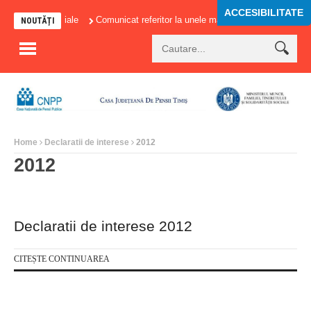
ACCESIBILITATE
ntributiilor sociale
Comunicat referitor la unele masuri adoptate in domeniu
NOUTĂȚI
Home
Declaratii de interese
2012
2012
Declaratii de interese 2012
CITEȘTE CONTINUAREA